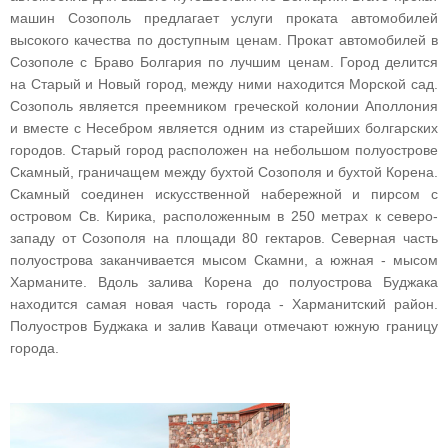
машин Созополь предлагает услуги проката автомобилей
высокого качества по доступным ценам. Прокат автомобилей в
Созополе с Браво Болгария по лучшим ценам. Город делится
на Старый и Новый город, между ними находится Морской сад.
Созополь является преемником греческой колонии Аполлония
и вместе с Несебром является одним из старейших болгарских
городов. Старый город расположен на небольшом полуострове
Скамный, граничащем между бухтой Созополя и бухтой Корена.
Скамный соединен искусственной набережной и пирсом с
островом Св. Кирика, расположенным в 250 метрах к северо-
западу от Созополя на площади 80 гектаров. Северная часть
полуострова заканчивается мысом Скамни, а южная - мысом
Харманите. Вдоль залива Корена до полуострова Буджака
находится самая новая часть города - Харманитский район.
Полуостров Буджака и залив Каваци отмечают южную границу
города.