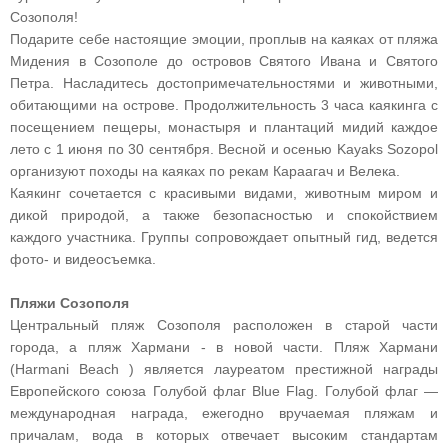
Созополя!
Подарите себе настоящие эмоции, проплыв на каяках от пляжа
Мидения в Созополе до островов Святого Ивана и Святого
Петра. Насладитесь достопримечательностями и животными,
обитающими на острове. Продолжительность 3 часа каякинга с
посещением пещеры, монастыря и плантаций мидий каждое
лето с 1 июня по 30 сентября. Весной и осенью Kayaks Sozopol
организуют походы на каяках по рекам Караагач и Велека.
Каякинг сочетается с красивыми видами, животным миром и
дикой природой, а также безопасностью и спокойствием
каждого участника. Группы сопровождает опытный гид, ведется
фото- и видеосъемка.
Пляжи Созополя
Центральный пляж Созополя расположен в старой части
города, а пляж Хармани - в новой части. Пляж Хармани
(Harmani Beach ) является лауреатом престижной награды
Европейского союза Голубой флаг Blue Flag. Голубой флаг —
международная награда, ежегодно вручаемая пляжам и
причалам, вода в которых отвечает высоким стандартам