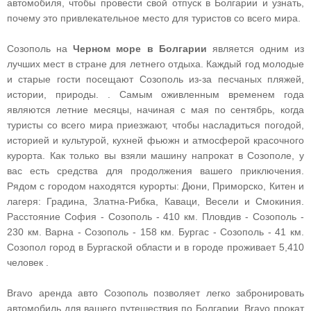
автомобиля, чтобы провести свой отпуск в Болгарии и узнать,
почему это привлекательное место для туристов со всего мира.
Созополь на
Черном море в Болгарии
является одним из
лучших мест в стране для летнего отдыха. Каждый год молодые
и старые гости посещают Созополь из-за песчаных пляжей,
истории, природы. . Самым оживленным временем года
являются летние месяцы, начиная с мая по сентябрь, когда
туристы со всего мира приезжают, чтобы насладиться погодой,
историей и культурой, кухней фьюжн и атмосферой красочного
курорта. Как только вы взяли машину напрокат в Созополе, у
вас есть средства для продолжения вашего приключения.
Рядом с городом находятся курорты: Дюни, Приморско, Китен и
лагеря: Градина, Златна-Рибка, Каваци, Весели и Смокиния.
Расстояние София - Созополь - 410 км. Пловдив - Созополь -
230 км. Варна - Созополь - 158 км. Бургас - Созополь - 41 км.
Созопол город в Бургаской области и в городе проживает 5,410
человек .
Bravo аренда авто Созополь позволяет легко забронировать
автомобиль для вашего путешествия по Болгарии. Bravo прокат