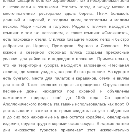
пляже Каваците есть как охраняемая, так и неохраняемая зона
с шезлонгами и зонтиками. Утолить голод и жажду можно в
многочисленных ресторанах вдоль берега. Пляж большой,
длинный и широкий, с гладким дном, золотистым и мелким
песком. Море чистое и голубое. Рядом с пляжем находится
кемпинг с тем же названием, а также кемпинг «Смокините»,
есть парковка и отели. С пляжа Каваците можно легко и быстро
добраться до Царево, Приморско, Бургаса и Созополя. На
южной и северной сторонах пляжа созданы прекрасные
условия для дайвинга и подводного плавания. Примечательно,
что на территории курорта находится заповедник «Песчаная
лилия», где можно увидеть, как растёт это растение. На курорте
есть бунгало, места для палаток и караванов, отели и виллы
для гостей. Также имеются водные аттракционы. Окружающие
песчаные дюны находятся под охраной и объявлены
памятником природы ещё до 1985 года. Со времён
Аполлонического полиса эта гавань использовалась как порт. О
деятельности в заливе в то время свидетельствуют найденные
и до сих пор находимые на дне остатки кораблей, ювелирные
изделия, орудия труда и керамические сосуды. В жаркие летние
дни множество туристов привлекает этот исключительно