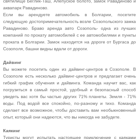
святилище Беглик-Таш, Алепуское болото, замок Равадиново и
аквапарк Равадиново.
Если вы арендуете автомобиль в Болгарии, посетите
следующую достопримечательность возле Созопольского замка
Равадиново. Браво аренда авто Созополь- одна из лучших
компаний по прокату автомобилей с ее автомобилями и пункты
проката в Болгарии. Замок находится на дороге от Бургаса до
Созополя, башни видны вдали от дороги.
Дайвинг
Вы можете посетить один из дайвинг-центров в Созополе. В
Созополе есть несколько дайвинг-центров и предлагает очень
гибкий график обучения и дайвинга. Команда научит вас, как
погрузиться в самый простой, удобный и безопасный способ
увидеть вас хотя бы частью других 71% планеты. Земля - 71%
воды. Под водой все спокойно, по-разному и тихо. Команда
сделает все возможное, чтобы доставить вам необыкновенный
опыт, который они надеются, что вы никогда не забудете.
Каякинг
Туристы могут испытать настоящее приключение с каяками