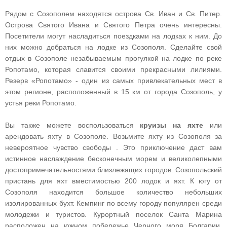
Рядом с Созополем находятся острова Св. Иван и Св. Питер.
Острова Святого Ивана и Святого Петра очень интересны.
Посетители могут насладиться поездками на лодках к ним. До
них можно добраться на лодке из Созополя. Сделайте свой
отдых в Созополе незабываемым прогулкой на лодке по реке
Ропотамо, которая славится своими прекрасными лилиями.
Резерв «Ропотамо» - один из самых привлекательных мест в
этом регионе, расположенный в 15 км от города Созополь, у
устья реки Ропотамо.
Вы также можете воспользоваться
круизы на яхте
или
арендовать яхту в Созополе. Возьмите яхту из Созополя за
невероятное чувство свободы . Это приключение даст вам
истинное наслаждение бесконечным морем и великолепными
достопримечательностями близлежащих городов. Созопольский
пристань для яхт вместимостью 200 лодок и яхт. К югу от
Созополя находится большое количество небольших
изолированных бухт. Кемпинг по всему городу популярен среди
молодежи и туристов. Курортный поселок Санта Марина
расположен на южном побережье Черного моря Болгарии,