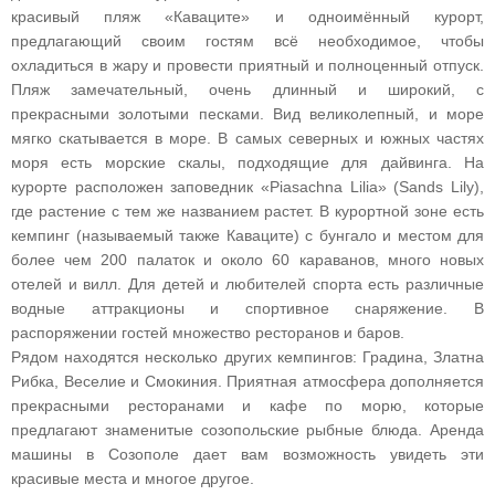
красивый пляж «Каваците» и одноимённый курорт,
предлагающий своим гостям всё необходимое, чтобы
охладиться в жару и провести приятный и полноценный отпуск.
Пляж замечательный, очень длинный и широкий, с
прекрасными золотыми песками. Вид великолепный, и море
мягко скатывается в море. В самых северных и южных частях
моря есть морские скалы, подходящие для дайвинга. На
курорте расположен заповедник «Piasachna Lilia» (Sands Lily),
где растение с тем же названием растет. В курортной зоне есть
кемпинг (называемый также Каваците) с бунгало и местом для
более чем 200 палаток и около 60 караванов, много новых
отелей и вилл. Для детей и любителей спорта есть различные
водные аттракционы и спортивное снаряжение. В
распоряжении гостей множество ресторанов и баров.
Рядом находятся несколько других кемпингов: Градина, Златна
Рибка, Веселие и Смокиния. Приятная атмосфера дополняется
прекрасными ресторанами и кафе по морю, которые
предлагают знаменитые созопольские рыбные блюда. Аренда
машины в Созополе дает вам возможность увидеть эти
красивые места и многое другое.