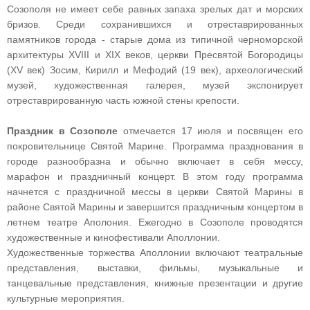
Созополя не имеет себе равных запаха зрелых дат и морских
бризов. Среди сохранившихся и отреставрированных
памятников города - старые дома из типичной черноморской
архитектуры XVIII и XIX веков, церкви Пресвятой Богородицы
(XV век) Зосим, Кирилл и Мефодий (19 век), археологический
музей, художественная галерея, музей экспонирует
отреставрированную часть южной стены крепости.
Праздник в Созополе
отмечается 17 июля и посвящен его
покровительнице Святой Марине. Программа празднования в
городе разнообразна и обычно включает в себя мессу,
марафон и праздничный концерт. В этом году программа
начнется с праздничной мессы в церкви Святой Марины в
районе Святой Марины и завершится праздничным концертом в
летнем театре Аполония. Ежегодно в Созополе проводятся
художественные и кинофестивали Аполлонии.
Художественные торжества Аполлонии включают театральные
представления, выставки, фильмы, музыкальные и
танцевальные представления, книжные презентации и другие
культурные мероприятия.