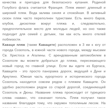
качества и пригодна для безопасного купания. Родиной
Голубого флага считается Франция. Пляж имеет длинный и
широкий пляж. Вода залива синяя и спокойная. В активный
сезон пляж часто переполнен туристами. Есть много баров,
клубов, дискотеки вокруг пляжа и, следовательно,
предпочтительное место для молодых людей, но оно также
подходит для семей с детьми, так как есть много отелей
поблизости.
Каваци пляж
(также
Каваците
) расположен в 3 км к югу от
города Созополь, в южной части нового города, между мысами
Св. Христоса и Агалины. С арендованным автомобилем в
Созополе вы можете добраться до пляжа, пересекающего
новый город по главной улице. Если вы едете из Бургаса,
Каваците - это просто панорама дороги, ведущей к Дуни и
Аркутино. Южная часть курортного и исторического города
Созополь находится совсем рядом с пляжем Каваците. Он
удобно расположен рядом со старой дорогой, соединяющей
Созополь и Дюны. Название пляжа происходит от турецкого
слова «кавак», что означает тополь. Пляж получил такое
название благодаря тому, что окружен тополиным лесом. На